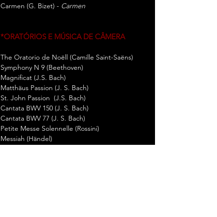
Carmen (G. Bizet) -
Carmen
*ORATÓRIOS E MÚSICA DE CÂMERA
The Oratorio de Noëll (Camille Saint-Saëns)
Symphony N 9 (Beethoven)
Magnificat (J.S. Bach)
Matthäus Passion (J. S. Bach)
St. John Passion (J.S. Bach)
Cantata BWV 150 (J. S. Bach)
Cantata BWV 77 (J. S. Bach)
Petite Messe Solennelle (Rossini)
Messiah (Händel)
Stabat Mater (Joseph Haydn)
Stabat Mater (Giovanni Battista Pergolesi)
Dixit Dominus (Händel)
Nisi Dominus (Vivaldi)
Coronation Mass (Mozart)
La Damoiselle Élue (Debussy)
Stabat Mater (Rossini)