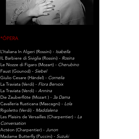
*ÓPERA
L’Italiana In Algeri (Rossini) -
Isabella
IL Barbiere di Siviglia (Rossini) -
Rosina
Le Nozze di Figaro (Mozart) -
Cherubino
Faust (Gounod) -
Siebel
Giulio Cesare (Händel) -
Cornelia
La Traviata (Verdi) -
Flora Bervoix
La Traviata (Verdi) -
Annina
Die Zauberflöte (Mozart ) -
3a Dama
Cavalleria Rusticana (Mascagni) -
Lola
Rigoletto (Verdi) -
Maddalena
Les Plaisirs de Versailles (Charpentier) -
La
Conversation
Actéon (Charpentier) -
Junon
Madame Butterfly (Puccini) -
Suzuki